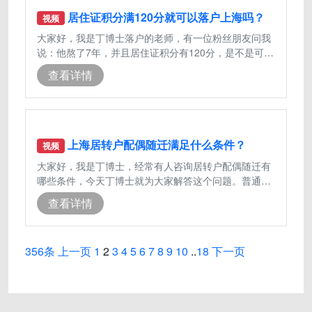
居住证积分满120分就可以落户上海吗？
视频
大家好，我是丁博士落户的老师，有一位粉丝朋友问我
说：他熬了7年，并且居住证积分有120分，是不是可以
直接落户上海呢？，在这里和大家讲一
查看详情
上海居转户配偶随迁满足什么条件？
视频
大家好，我是丁博士，经常有人咨询居转户配偶随迁有
哪些条件，今天丁博士就为大家解答这个问题。普通的
居转户是不能办理配偶随迁，只能等夫
查看详情
356条
上一页
1
2
3
4
5
6
7
8
9
10
..
18
下一页