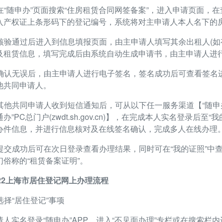
. 在“随申办”页面搜索“住房租赁合同网签备案”，进入申请页面
入产权证上条形码下的登记编号，系统将对主申请人本人名下的
. 核验通过后进入到信息填报页面，由主申请人填写其余出租人(如
及租赁信息，填写完成后由系统自动生成申请书，由主申请人进
. 确认无误后，由主申请人进行电子签名，签名成功后可查看签
他共同申请人。
. 其他共同申请人收到短信通知后，可从以下任一服务渠道【“随申
办”PC总门户(zwdt.sh.gov.cn)】，在完成本人实名登录后至
办件信息，并进行信息核对及在线签名确认，完成多人在线办理
. 提交成功后可在次日登录查看办理结果，同时可在“我的证照”
们俗称的“租赁备案证明”。
022上海市居住登记网上办理流程
 选择“居住登记”事项
请人实名登录“随申办”APP，进入“不见面办理”专栏或在搜索栏