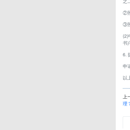
之
②
③
(
书
6.
申
以
上
理