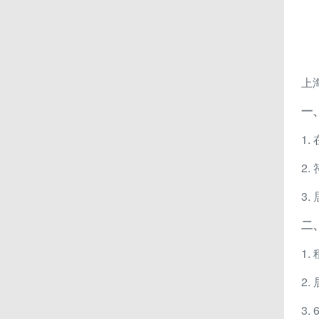
上
一
1
2
3
二
1
2.
3