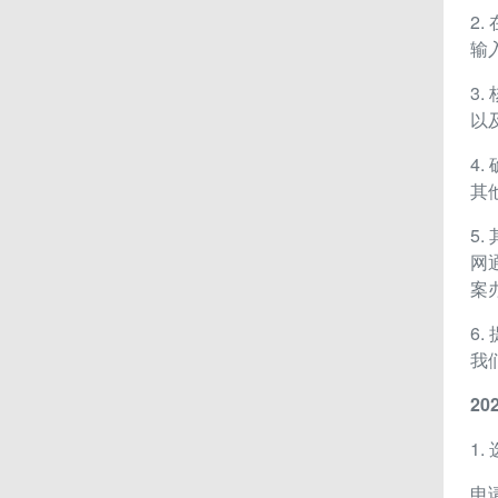
2
输
3
以
4
其
5
网通
案
6
我
2
1.
申