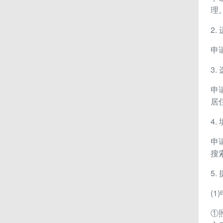
理
2
申
3
申
居
4
申
搜
5
(
①