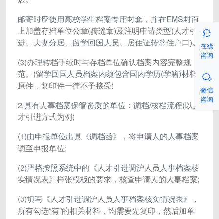
邮寄时应使用高校学生档案专用封套，并在EMS封面
上加盖存档单位公章(骑缝章)及注明申请类型(人才引

进、夫妻分居、留学回国人员、居住证转常住户口)。
在线
咨询
(3)办理转档手续时与存档单位确认档案内容完整规
范。(留学回国人员档案内须包含国内学历(学籍)材料

原件，复印件一律不予接受)
微信
咨询
2.具有人事档案保管资质的单位：调档/核档流程(以人
才引进方式为例)
(1)由申报单位出具《调档函》，将申请人的人事档案
调至申报单位;
(2)严格按照系统中的《人才引进调沪人员人事档案核
实情况表》样张模板的要求，核查申请人的人事档案;
(3)填写《人才引进调沪人员人事档案核实情况表》，
所有勾选“有”的相关材料，均需要先复印，然后加单